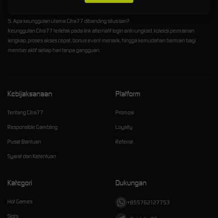
service yang siap membantu.
5. Apa keunggulan utama Citra77 dibanding situs lain?
Keunggulan Citra77 terletak pada link alternatif login anti rungkad, koleksi permainan
lengkap, proses akses cepat, bonus event menarik, hingga kemudahan bermain bagi
member aktif setiap hari tanpa gangguan.
Kebijaksanaan
Platform
Tentang Citra77
Promosi
Responsible Gambling
Loyalty
Pusat Bantuan
Referral
Syarat dan Ketentuan
Kategori
Dukungan
Hot Games
+855762127753
Slots