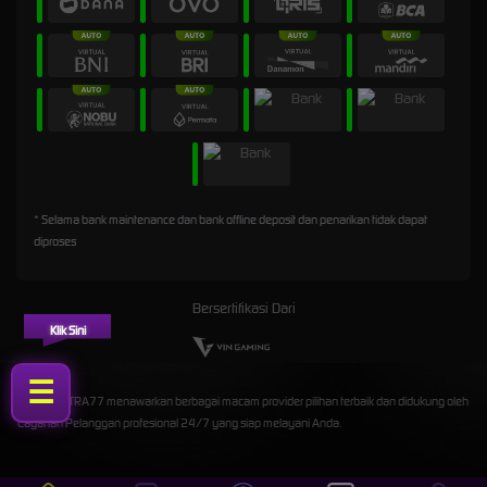
* Selama bank maintenance dan bank offline deposit dan penarikan tidak dapat
diproses
Bersertifikasi Dari
Klik Sini
☰
©2026 CITRA77 menawarkan berbagai macam provider pilihan terbaik dan didukung oleh
Layanan Pelanggan profesional 24/7 yang siap melayani Anda.