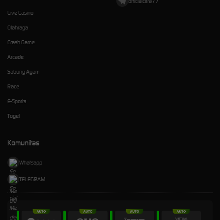
officialcitra77
Live Casino
Olahraga
Crash Game
Arcade
Sabung Ayam
Race
E-Sports
Togel
Komunitas
Whatsapp
TELEGRAM