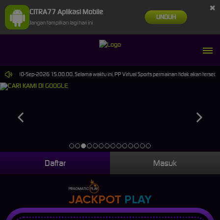
×
CITRA77 Aplikasi Mobile
UNDUH
Jangan tampilkan lagi hari ini
sampai 30-Sep-2026 15.00.00. Selama waktu ini, PP Virtual Sports permainan tidak akan tersed
Daftar
Masuk
JACKPOT
PLAY