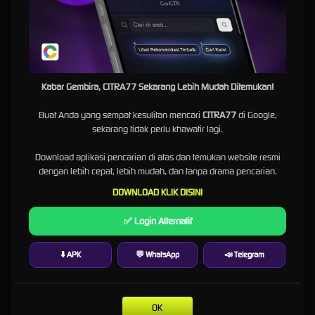
FAQ Tentang Situs Citra77
1. Apa itu Citra77 sebagai link alternatif login situs gacor?
Citra77 merupakan situs judi online terpercaya yang menyediakan link alternatif login situs
gacor anti rungkad. Link ini berfungsi agar member tetap bisa login serta bermain dengan
Kabar Gembira, CITRA77 Sekarang Lebih Mudah Ditemukan!
lancar kapan saja tanpa gangguan akses.
Buat Anda yang sempat kesulitan mencari
CITRA77
di Google,
2. Mengapa perlu menggunakan link alternatif login Citra77?
sekarang tidak perlu khawatir lagi.
Link alternatif Citra77 digunakan saat domain utama mengalami pembatasan atau
gangguan. Dengan link alternatif, pemain tetap bisa mengakses semua permainan dengan
Download aplikasi pencarian di atas dan temukan website resmi
koneksi cepat dan stabil.
dengan lebih cepat, lebih mudah, dan tanpa drama pencarian.
3. Permainan apa saja yang tersedia di situs Citra77?
DOWNLOAD KLIK DISINI
Citra77 merupakan situs serba ada yang menyediakan:
Slot gacor
online dari berbagai provider populer
✅ Login Alternatif
Sportsbook SBOBET
judi bola
untuk taruhan olahraga lengkap
Live casino seperti baccarat, roulette, dan blackjack
⬇️ APK
💬 WhatsApp
📣 Telegram
Semua permainan bisa diakses dalam satu akun.
4. Apakah Citra77 aman dan terpercaya untuk dimainkan?
Citra77 kini telah menggunakan sistem keamanan modern serta server paling stabil untuk
OK
melindungi data dan kenyamanan member. Situs ini juga didukung layanan customer