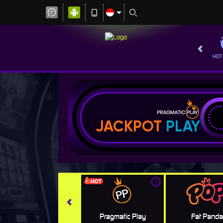
HOT
JACKPOT
PLAY
i
Pragmatic Play
Fat Pand