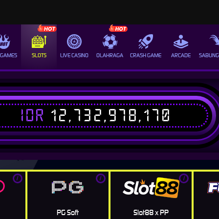
 GAMES
SLOTS
LIVE CASINO
OLAHRAGA
CRASH GAME
ARCADE
SABUNG
IDR
12,732,978,170
i
i
i
a
PG Soft
Slot88 x PP