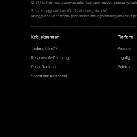
Citra77 kini telah menggunakan sistem keamanan modern serta server pali
5. Apa keunggulan utama Citra77 dibanding situs lain?
Keunggulan Citra77 terletak pada link alternatif login anti rungkad, kolek
Kebijaksanaan
Platform
Tentang Citra77
Promosi
Responsible Gambling
Loyalty
Pusat Bantuan
Referral
Syarat dan Ketentuan