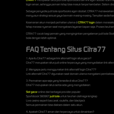
CITRA77
merupakan situs judi bola sportbooks dan link agen sbobet resmi ter
login aman, sehingga pemain tetap bisa masuk tanpa hambatan. Sistem dir
Sebagai penyedia judi bola sportbooks agen sbobet, CITRA77 menawarkan pil
menyusun strategi sesuai gaya bermain masing-masing. Tampilan sederha
Keamanan akun menjadi perhatian utama di
CITRA77 login
dalam merasakan 
tetap merasa nyaman saat mengakses layanan kapan saja. Proses taruhan 
CITRA77 cocok bagi pemain yang menginginkan pengalaman judi bola Sbobet leb
bola dengan lebih optimal.
FAQ Tentang Situs Citra77
1. Apa itu Citra77 sebagai link alternatif login situs gacor?
Citra77 merupakan situs judi online terpercaya yang menyediakan link altern
2. Mengapa perlu menggunakan link alternatif login Citra77?
Link alternatif Citra77 digunakan saat domain utama mengalami pembatasa
3. Permainan apa saja yang tersedia di situs Citra77?
Citra77 merupakan situs serba ada yang menyediakan:
Slot gacor
online dari berbagai provider populer
Sportsbook SBOBET
judi bola
untuk taruhan olahraga lengkap
Live casino seperti baccarat, roulette, dan blackjack
Semua permainan bisa diakses dalam satu akun.
4. Apakah Citra77 aman dan terpercaya untuk dimainkan?