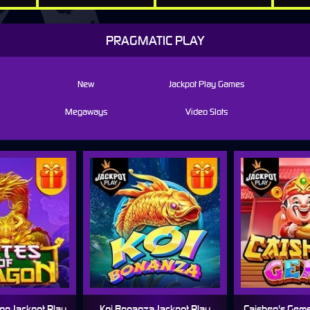
PRAGMATIC PLAY
New
Jackpot Play Games
Megaways
Video Slots
on Jackpot Play
Koi Bonanza Jackpot Play
Caishen's Gems