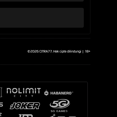
©2026 CITRA77. Hak cipta dilindungi | 18+