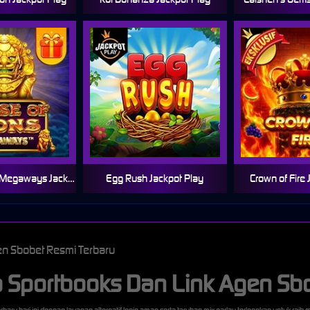
House of Lions Megaways Jackpot Play
Egg Rush Jackpot Play
Crown of Fire 
gen Sbobet Resmi Terbaru
la Sportbooks Dan Link Agen Sb