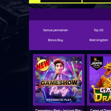
Semua permainan
Top 20
Bonus Buy
Reel kingdom
Gameshow Party Jackpot Play
Gates of Drag