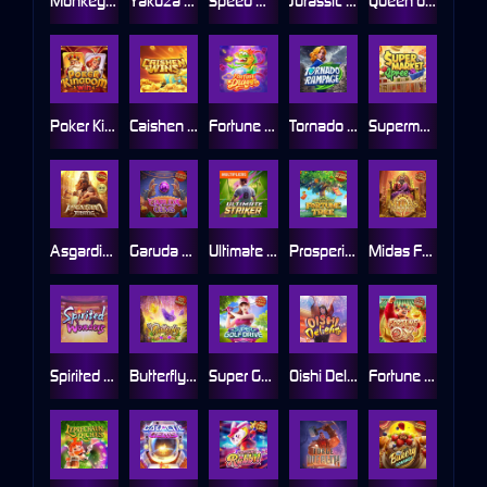
Monkeys Wild Party
Yakuza Honor
Speed Winner
Jurassic Kingdom
Queen of Bounty
Poker Kingdom Win
Caishen Wins
Fortune Dragon
Tornado Rampage
Supermarket Spree
Asgardian Rising
Garuda Gems
Ultimate Striker
Prosperity Fortune Tree
Midas Fortune
Spirited Wonders
Butterfly Blossom
Super Golf Drive
Oishi Delights
Fortune Ox