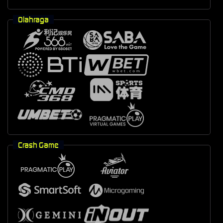
Olahraga
Crash Game