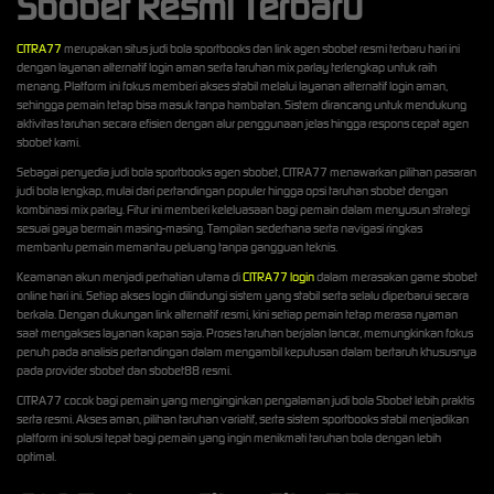
Sbobet Resmi Terbaru
CITRA77
merupakan situs judi bola sportbooks dan link agen sbobet resmi terbaru hari ini
dengan layanan alternatif login aman serta taruhan mix parlay terlengkap untuk raih
menang. Platform ini fokus memberi akses stabil melalui layanan alternatif login aman,
sehingga pemain tetap bisa masuk tanpa hambatan. Sistem dirancang untuk mendukung
aktivitas taruhan secara efisien dengan alur penggunaan jelas hingga respons cepat agen
sbobet kami.
Sebagai penyedia judi bola sportbooks agen sbobet, CITRA77 menawarkan pilihan pasaran
judi bola lengkap, mulai dari pertandingan populer hingga opsi taruhan sbobet dengan
kombinasi mix parlay. Fitur ini memberi keleluasaan bagi pemain dalam menyusun strategi
sesuai gaya bermain masing-masing. Tampilan sederhana serta navigasi ringkas
membantu pemain memantau peluang tanpa gangguan teknis.
Keamanan akun menjadi perhatian utama di
CITRA77 login
dalam merasakan game sbobet
online hari ini. Setiap akses login dilindungi sistem yang stabil serta selalu diperbarui secara
berkala. Dengan dukungan link alternatif resmi, kini setiap pemain tetap merasa nyaman
saat mengakses layanan kapan saja. Proses taruhan berjalan lancar, memungkinkan fokus
penuh pada analisis pertandingan dalam mengambil keputusan dalam bertaruh khususnya
pada provider sbobet dan sbobet88 resmi.
CITRA77 cocok bagi pemain yang menginginkan pengalaman judi bola Sbobet lebih praktis
serta resmi. Akses aman, pilihan taruhan variatif, serta sistem sportbooks stabil menjadikan
platform ini solusi tepat bagi pemain yang ingin menikmati taruhan bola dengan lebih
optimal.