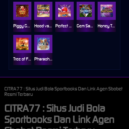
Piggy Gold
Hood vs Wolf
Perfect Strike
Gem Saviour Sword
Honey Trap of Diao Chan
Tree of Fortune
Pharaoh Royals
CITRA77 : Situs Judi Bola Sportbooks Dan Link Agen Sbobet
Resmi Terbaru
CITRA77 : Situs Judi Bola
Sportbooks Dan Link Agen