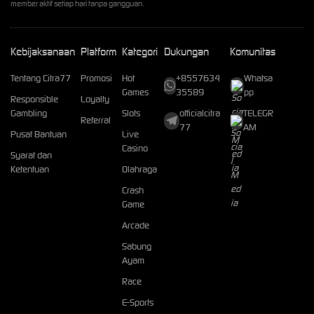
member aktif setiap hari tanpa gangguan.
Kebijaksanaan
Platform
Kategori
Dukungan
Komunitas
Tentang Citra77
Promosi
Hot
+8557634
Whatsa
Games
35589
pp
Responsible
Loyalty
Gambling
Slots
officialcitra
TELEGR
Referral
77
AM
Pusat Bantuan
Live
Casino
Syarat dan
Ketentuan
Olahraga
Crash
Game
Arcade
Sabung
Ayam
Race
E-Sports