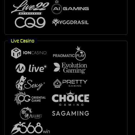
Live Casino