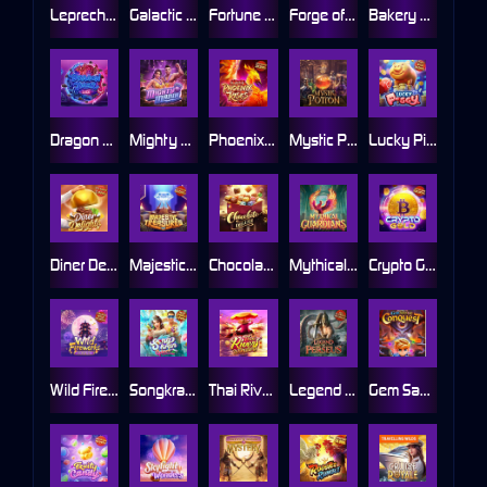
Leprechaun Riches
Galactic Gems
Fortune Rabbit
Forge of Wealth
Bakery Bonanza
Dragon Tiger Luck
Mighty Mania
Phoenix Rises
Mystic Potion
Lucky Piggy
Diner Delights
Majestic Treasures
Chocolate Deluxe
Mythical Guardians
Crypto Gold
Wild Fireworks
Songkran Splash
Thai River Wonders
Legend of Perseus
Gem Saviour Conquest