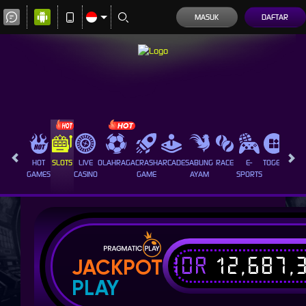
MASUK
DAFTAR
HOT
SLOTS
LIVE
OLAHRAGA
CRASH
ARCADE
SABUNG
RACE
E-
TOGEL
PROM
GAMES
CASINO
GAME
AYAM
SPORTS
IDR
12,687,
JACKPOT
PLAY