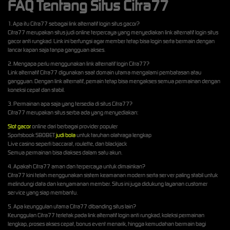
FAQ Tentang Situs Citra77
1. Apa itu Citra77 sebagai link alternatif login situs gacor?
Citra77 merupakan situs judi online terpercaya yang menyediakan link alternatif login situs
gacor anti rungkad. Link ini berfungsi agar member tetap bisa login serta bermain dengan
lancar kapan saja tanpa gangguan akses.
2. Mengapa perlu menggunakan link alternatif login Citra77?
Link alternatif Citra77 digunakan saat domain utama mengalami pembatasan atau
gangguan. Dengan link alternatif, pemain tetap bisa mengakses semua permainan dengan
koneksi cepat dan stabil.
3. Permainan apa saja yang tersedia di situs Citra77?
Citra77 merupakan situs serba ada yang menyediakan:
Slot gacor
online dari berbagai provider populer
Sportsbook SBOBET
judi bola
untuk taruhan olahraga lengkap
Live casino seperti baccarat, roulette, dan blackjack
Semua permainan bisa diakses dalam satu akun.
4. Apakah Citra77 aman dan terpercaya untuk dimainkan?
Citra77 kini telah menggunakan sistem keamanan modern serta server paling stabil untuk
melindungi data dan kenyamanan member. Situs ini juga didukung layanan customer
service yang siap membantu.
5. Apa keunggulan utama Citra77 dibanding situs lain?
Keunggulan Citra77 terletak pada link alternatif login anti rungkad, koleksi permainan
lengkap, proses akses cepat, bonus event menarik, hingga kemudahan bermain bagi