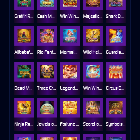
Graffiti Rush
Cash Mania
Win Win Won
Majestic Empire
Shark Bounty
Alibaba's Cave of Fortune
Rio Fantasia
Mermaid Riches
Wild Heist Cashout
Guardians of Ice and Fire
Dead Man's Riches
Three Crazy Piggies
Legendary Monkey King
Win Win Fish Prawn Crab
Circus Delight
Ninja Raccoon Frenzy
Jewels of Prosperity
Fortune Mouse
Secret of Cleopatra
Symbols of Egypt