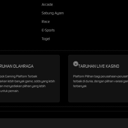
Arcade
Sabung Ayam
Race
E-Sports
Togel
RUHAN OLAHRAGA
TARUHAN LIVE KASINO
ook Gaming Platform Terbaik
Platform Pilihan bagi perusahaan-perusa
kan lebih banyak game, odds yang lebih
terbaik di dunia, dengan pilihan variasi g
 dan menyediakan pilihan yang lebih
terbanyak
untuk pemain.