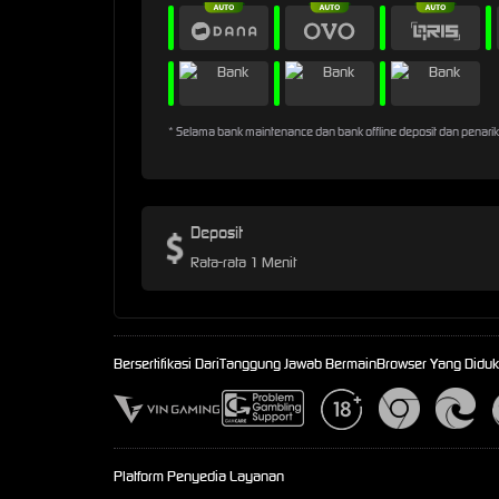
* Selama bank maintenance dan bank offline deposit dan penarik
Deposit
Rata-rata 1 Menit
Bersertifikasi Dari
Tanggung Jawab Bermain
Browser Yang Didu
Platform Penyedia Layanan