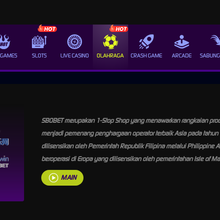
 GAMES
SLOTS
LIVE CASINO
OLAHRAGA
CRASH GAME
ARCADE
SABUNG
SBOBET merupakan 1-Stop Shop yang menawarkan rangkaian prod
menjadi pemenang penghargaan operator terbaik Asia pada tahun
dilisensikan oleh Pemerintah Republik Filipina melalui Philippi
beroperasi di Eropa yang dilisensikan oleh pemerintahan Isle of Ma
MAIN