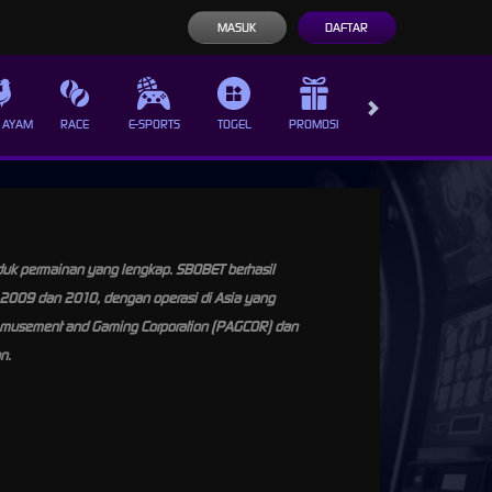
MASUK
DAFTAR
 AYAM
RACE
E-SPORTS
TOGEL
PROMOSI
uk permainan yang lengkap. SBOBET berhasil
 2009 dan 2010, dengan operasi di Asia yang
ne Amusement and Gaming Corporation (PAGCOR) dan
n.