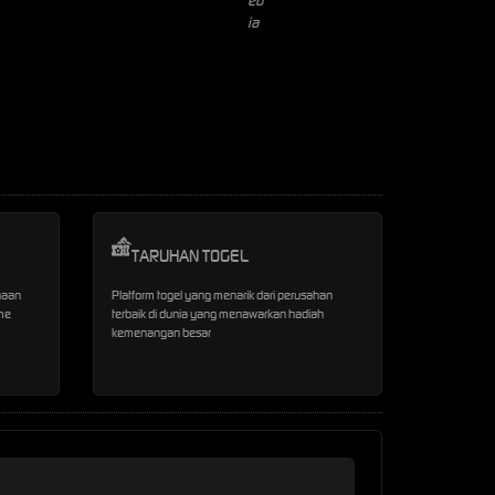
TARUHAN TOGEL
haan
Platform togel yang menarik dari perusahan
ame
terbaik di dunia yang menawarkan hadiah
kemenangan besar