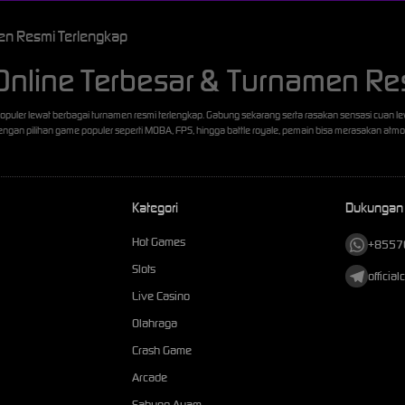
men Resmi Terlengkap
 Online Terbesar & Turnamen R
opuler lewat berbagai turnamen resmi terlengkap. Gabung sekarang serta rasakan sensasi cuan lew
engan pilihan game populer seperti MOBA, FPS, hingga battle royale, pemain bisa merasakan atmos
Kategori
Dukungan
Hot Games
+8557
Slots
official
Live Casino
Olahraga
Crash Game
Arcade
Sabung Ayam