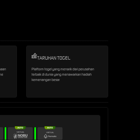
TARUHAN TOGEL
haan
Platform togel yang menarik dari perusahan
ame
terbaik di dunia yang menawarkan hadiah
kemenangan besar