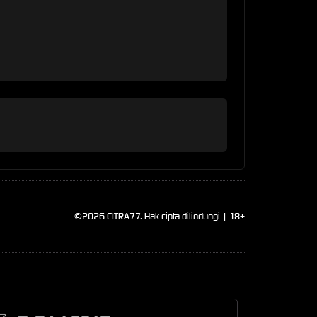
©2026 CITRA77. Hak cipta dilindungi | 18+