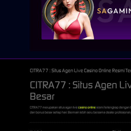
CITRA77 : Situs Agen Live Casino Online Resmi 
CITRA77 : Situs Agen L
Besar
CITRA77 merupakan situs agen live
casino online
resmi terlengkap dengan b
dan bonus besar setiap hari. Bermain lebih seru bersama dealer profesion