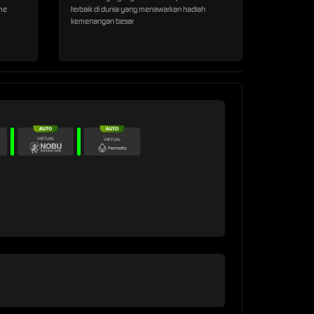
ame
terbaik di dunia yang menawarkan hadiah
kemenangan besar