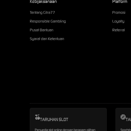
Kebijaksanaan
Platform
Tentang Citra77
Promosi
Responsible Gambling
Loyalty
Pusat Bantuan
Referral
Syarat dan Ketentuan
TARUHAN SLOT
TA
Penyedia slot online dengan beragam pilihan
Sportsb