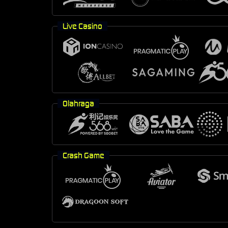
Live Casino
Olahraga
Crash Game