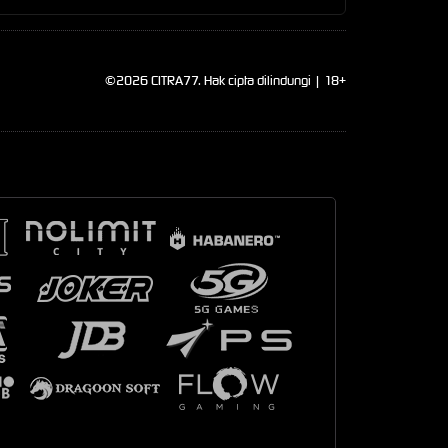
©2026 CITRA77. Hak cipta dilindungi | 18+