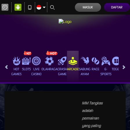
MASUK
DAFTAR
HOT
SLOTS
LIVE
OLAHRAGA
CRASH
ARCADE
SABUNG
RACE
E-
TOGEL
PROM
GAMES
CASINO
GAME
AYAM
SPORTS
MM Tangkas
adalah
permainan
yang paling