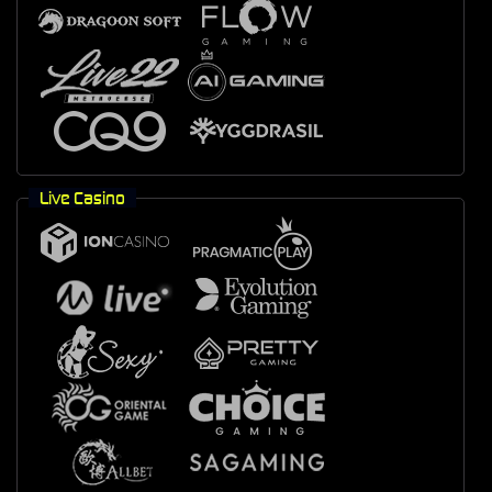
Live Casino