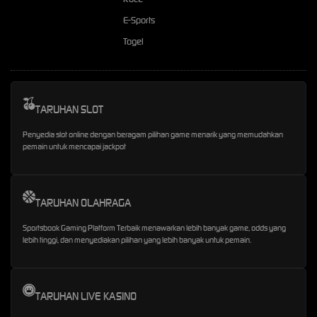
E-Sports
Togel
TARUHAN SLOT
Penyedia slot online dengan beragam pilihan game menarik yang memudahkan
pemain untuk mencapai jackpot
TARUHAN OLAHRAGA
Sportsbook Gaming Platform Terbaik menawarkan lebih banyak game, odds yang
lebih tinggi, dan menyediakan pilihan yang lebih banyak untuk pemain.
TARUHAN LIVE KASINO