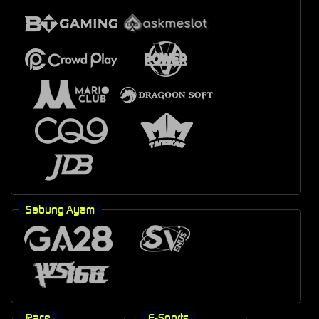
Sabung Ayam
Race
E-Sports