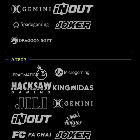
Arcade