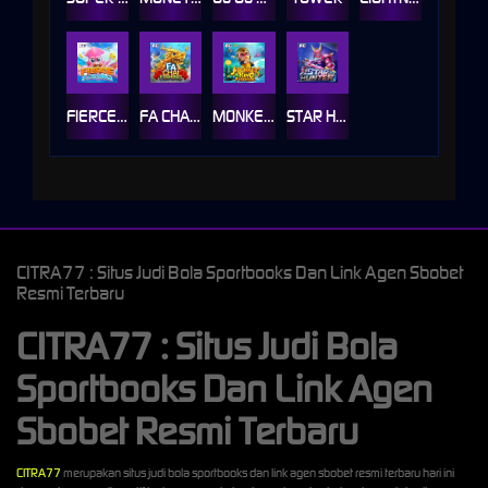
FIERCE FISHING
FA CHAI FISHING
MONKEY KING FISHING
STAR HUNTER
CITRA77 : Situs Judi Bola Sportbooks Dan Link Agen Sbobet
Resmi Terbaru
CITRA77 : Situs Judi Bola
Sportbooks Dan Link Agen
Sbobet Resmi Terbaru
CITRA77
merupakan situs judi bola sportbooks dan link agen sbobet resmi terbaru hari ini