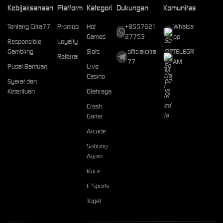
Kebijaksanaan
Platform
Kategori
Dukungan
Komunitas
Tentang Citra77
Promosi
Hot
+8557621
Whatsa
Games
27753
pp
Responsible
Loyalty
Gambling
Slots
officialcitra
TELEGR
Referral
77
AM
Pusat Bantuan
Live
Casino
Syarat dan
Ketentuan
Olahraga
Crash
Game
Arcade
Sabung
Ayam
Race
E-Sports
Togel