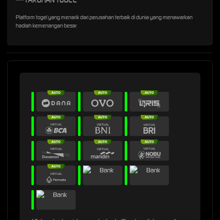
Platform togel yang menarik dari perusahan terbaik di dunia yang menawarkan
hadiah kemenangan besar